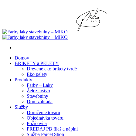
Domov
BRIKETY a PELETY
Drevené eko brikety tvrdé
Eko pelety
Produkty
Farby – Laky
Železiarstvo
Stavebniny
Dom záhrada
Služby
Doručenie tovaru
Objednávka tovaru
Požičovňa
PREDAJ PB fliaš a náplní
Služba Parcel Shop